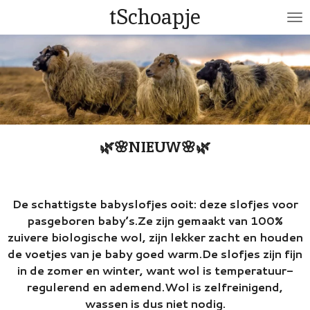
tSchoapje
Ga
direct
naar
de
hoofdinhoud
🌿🌸NIEUW🌸🌿
De schattigste babyslofjes ooit: deze slofjes voor
pasgeboren baby’s.Ze zijn gemaakt van 100%
zuivere biologische wol, zijn lekker zacht en houden
de voetjes van je baby goed warm.De slofjes zijn fijn
in de zomer en winter, want wol is temperatuur-
regulerend en ademend.Wol is zelfreinigend,
wassen is dus niet nodig.